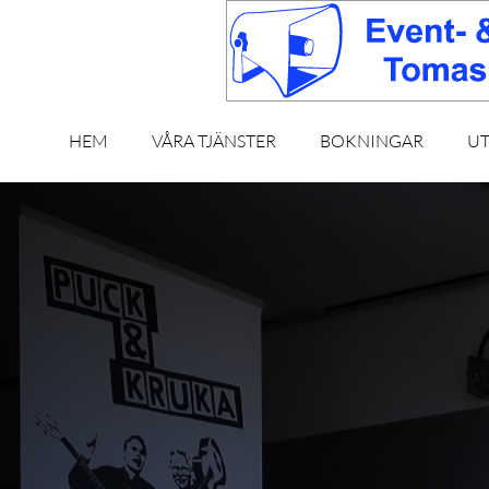
HEM
VÅRA TJÄNSTER
BOKNINGAR
U