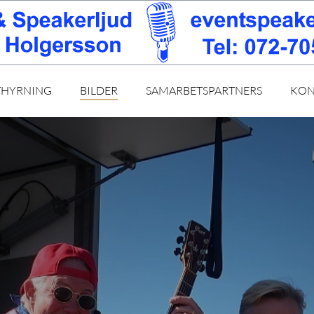
THYRNING
BILDER
SAMARBETSPARTNERS
KON