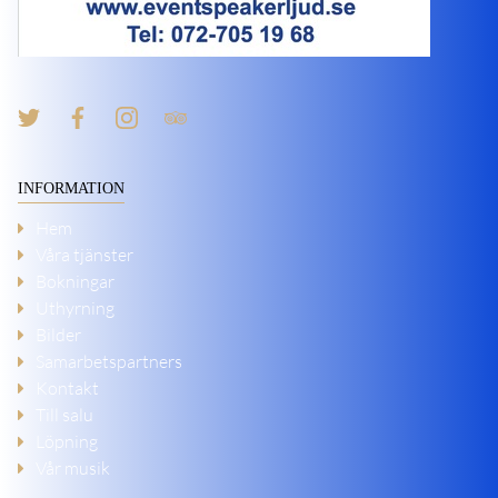
INFORMATION
Hem
Våra tjänster
Bokningar
Uthyrning
Bilder
Samarbetspartners
Kontakt
Till salu
Löpning
Vår musik