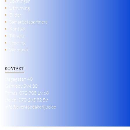
Bokningar
Uthyrning
Bilder
Samarbetspartners
Kontakt
Till salu
Löpning
Vår musik
KONTAKT
Hagagatan 40
Gamleby
594 30
Tomas:
072-705 19 68
Helén: 070-295 82 59
info@eventspeakerljud.se